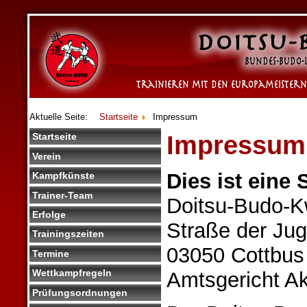
Aktuelle Seite:
Startseite
Impressum
Impressum
Startseite
Verein
Dies ist eine 
Kampfkünste
Trainer-Team
Doitsu-Budo-K
Erfolge
Straße der Ju
Trainingszeiten
03050 Cottbus
Termine
Wettkampfregeln
Amtsgericht A
Prüfungsordnungen