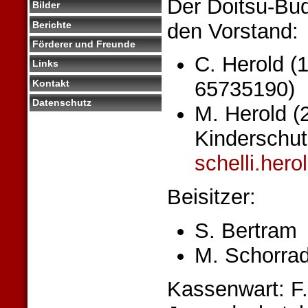
Der Doitsu-Bud
Bilder
Berichte
den Vorstand:
Förderer und Freunde
C. Herold (1
Links
65735190)
Kontakt
Datenschutz
M. Herold (
Kinderschut
schelli.her
Beisitzer:
S. Bertram
M. Schorrad
Kassenwart: F.