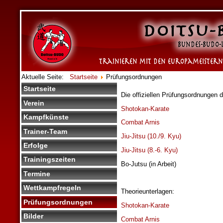
Aktuelle Seite:
Startseite
Prüfungsordnungen
Startseite
Die offiziellen Prüfungsordnungen 
Verein
Shotokan-Karate
Kampfkünste
Combat Arnis
Trainer-Team
Jiu-Jitsu (10./9. Kyu)
Erfolge
Jiu-Jitsu (8.-6. Kyu)
Trainingszeiten
Bo-Jutsu (in Arbeit)
Termine
Wettkampfregeln
Theorieunterlagen:
Prüfungsordnungen
Shotokan-Karate
Bilder
Combat Arnis