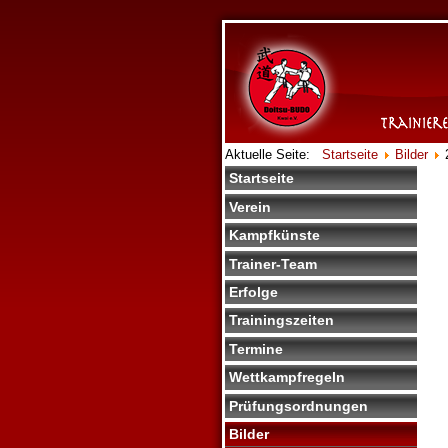
Aktuelle Seite:
Startseite
Bilder
Startseite
Verein
Kampfkünste
Trainer-Team
Erfolge
Trainingszeiten
Termine
Wettkampfregeln
Prüfungsordnungen
Bilder