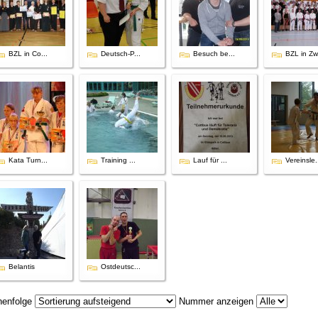
BZL in Co...
Deutsch-P...
Besuch be...
BZL in Zw.
Kata Turn...
Training ...
Lauf für ...
Vereinsle.
Belantis
Ostdeutsc...
henfolge
Nummer anzeigen