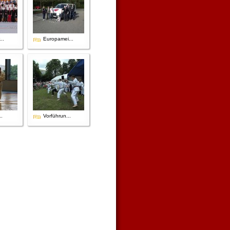
..
Europamei...
..
Vorführun...