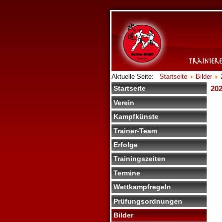
Aktuelle Seite:
Startseite
Bilder
202
Startseite
Verein
Kampfkünste
Trainer-Team
Erfolge
Trainingszeiten
Termine
Wettkampfregeln
Prüfungsordnungen
Bilder